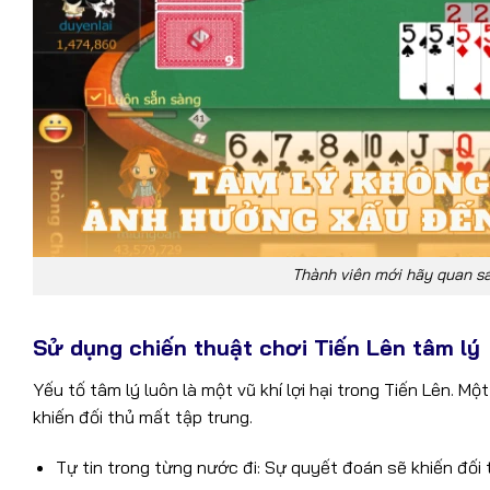
Thành viên mới hãy quan sá
Sử dụng chiến thuật chơi Tiến Lên tâm lý
Yếu tố tâm lý luôn là một vũ khí lợi hại trong Tiến Lên. 
khiến đối thủ mất tập trung.
Tự tin trong từng nước đi: Sự quyết đoán sẽ khiến đối 