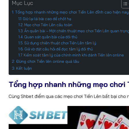
Mục Lục
Tổng hợp nhanh những mẹo chơi Tiến Lên đỉnh cao hiện nay
Giữ lại lá bài cao để chốt hạ
Mẹo chơi Tiến Lên cầu toàn
Ẩn quân bài – Một chiến thuật mẹo chơi Tiến Lên quan trọn
Quan sát quân bài của đối thủ
Sử dụng chiến thuật chơi Tiến Lên tâm lý
Giả vờ đặt câu hỏi để đọc tâm lý đối thủ
Kiểm soát tâm lý của chính mình khi đánh Tiến lên online
Đừng chơi Tiến lên online quá lâu
Kết luận
Tổng hợp nhanh những mẹo chơi T
Cùng Shbet điểm qua các mẹo chơi Tiến Lên bất bại cho n