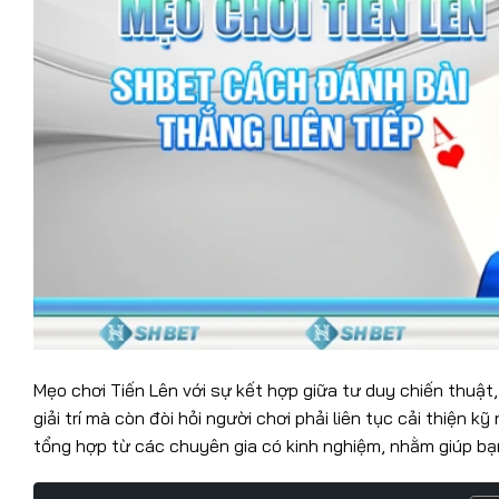
Mẹo chơi Tiến Lên với sự kết hợp giữa tư duy chiến thuật,
giải trí mà còn đòi hỏi người chơi phải liên tục cải thiện
tổng hợp từ các chuyên gia có kinh nghiệm, nhằm giúp bạn