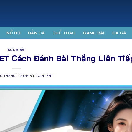
NỔ HŨ
BẮN CÁ
THỂ THAO
GAME BÀI
ĐÁ GÀ
SÒNG BÀI
ET Cách Đánh Bài Thắng Liên Tiế
10 THÁNG 1, 2025
BỞI
CONTENT