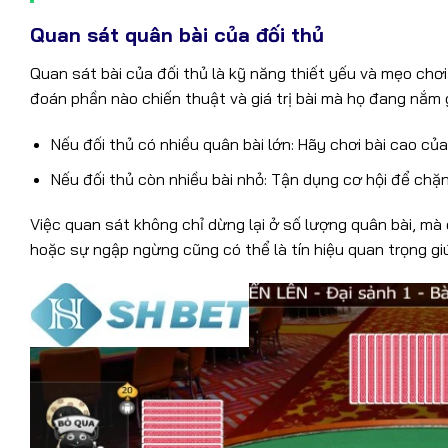
Quan sát quân bài của đối thủ
Quan sát bài của đối thủ là kỹ năng thiết yếu và mẹo chơi
đoán phần nào chiến thuật và giá trị bài mà họ đang nắm g
Nếu đối thủ có nhiều quân bài lớn: Hãy chơi bài cao c
Nếu đối thủ còn nhiều bài nhỏ: Tận dụng cơ hội để chặ
Việc quan sát không chỉ dừng lại ở số lượng quân bài, mà
hoặc sự ngập ngừng cũng có thể là tín hiệu quan trọng gi