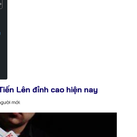
g
iến Lên đỉnh cao hiện nay
gười mới: