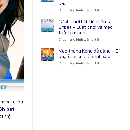
Phỏm
từ
cao
–
chuyên
ở
Chức năng bình luận bị tắt
Bí
gia
Cách
quyết
chơi
để
Cách chơi bài Tiến Lên tại
game
thắng
Shbet – Luật chơi và mẹo
Tài
dễ
thắng nhanh
Xỉu
dàng
ở
Chức năng bình luận bị tắt
–
tại
Cách
Chiến
Shbet
chơi
thuật
Mẹo thắng Keno dễ dàng – Bí
bài
cơ
quyết chọn số chính xác
Tiến
bản
ở
Chức năng bình luận bị tắt
Lên
đến
Mẹo
tại
nâng
thắng
Shbet
cao
Keno
–
dễ
Luật
dàng
chơi
–
và
Bí
mẹo
mang lại sự
quyết
thắng
chọn
Sh bet
nhanh
số
 trội.
chính
xác