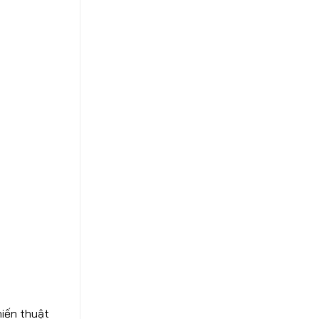
hiến thuật