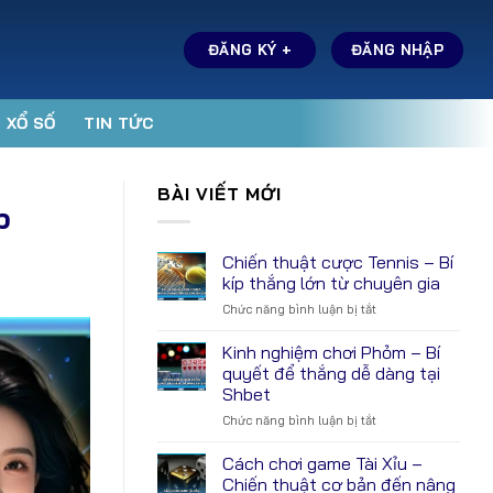
ĐĂNG KÝ +
ĐĂNG NHẬP
XỔ SỐ
TIN TỨC
BÀI VIẾT MỚI
p
Chiến thuật cược Tennis – Bí
kíp thắng lớn từ chuyên gia
ở
Chức năng bình luận bị tắt
Chiến
thuật
Kinh nghiệm chơi Phỏm – Bí
cược
quyết để thắng dễ dàng tại
Tennis
Shbet
–
ở
Chức năng bình luận bị tắt
Bí
Kinh
kíp
nghiệm
thắng
Cách chơi game Tài Xỉu –
chơi
lớn
Chiến thuật cơ bản đến nâng